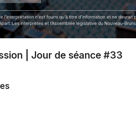
 l’interprétation n’est fourni qu’à titre d’information et ne devra
départ. Les interprètes et l’Assemblée législative du Nouveau-Bru
ession | Jour de séance #33
xes