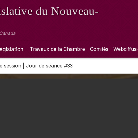
slative
du Nouveau-
 Canada
égislation
Travaux de la Chambre
Comités
Webdiffus
 2e session | Jour de séance #33