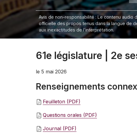
Avis de non-responsabilité : Le contenu audio de
officielle des propos tenus dans la langue de 
aux inexactitudes de l’interprétation.
61e législature | 2e s
le 5 mai 2026
Renseignements conne
Feuilleton (PDF)
Questions orales (PDF)
Journal (PDF)