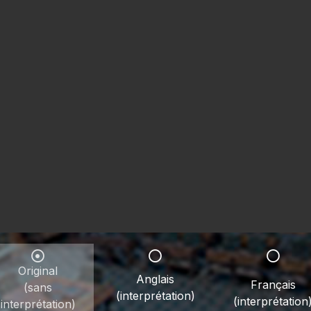
Original
Anglais
Français
(sans
(interprétation)
(interprétation
interprétation)