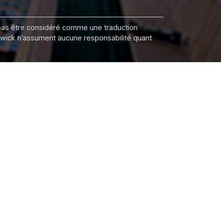
it pas être considéré comme une traduction
nswick n’assument aucune responsabilité quant