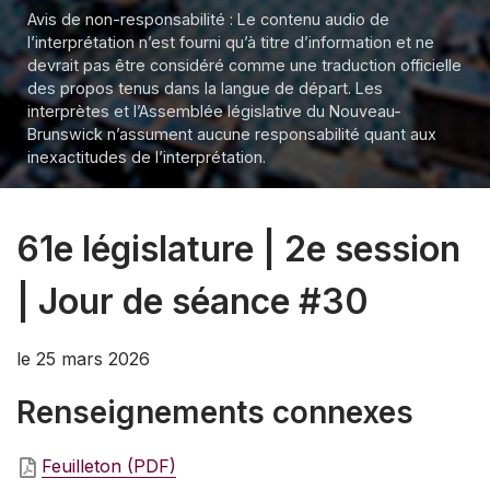
Avis de non-responsabilité : Le contenu audio de
l’interprétation n’est fourni qu’à titre d’information et ne
devrait pas être considéré comme une traduction officielle
des propos tenus dans la langue de départ. Les
interprètes et l’Assemblée législative du Nouveau-
Brunswick n’assument aucune responsabilité quant aux
inexactitudes de l’interprétation.
61e législature | 2e session
| Jour de séance #30
le 25 mars 2026
Renseignements connexes
Feuilleton (PDF)