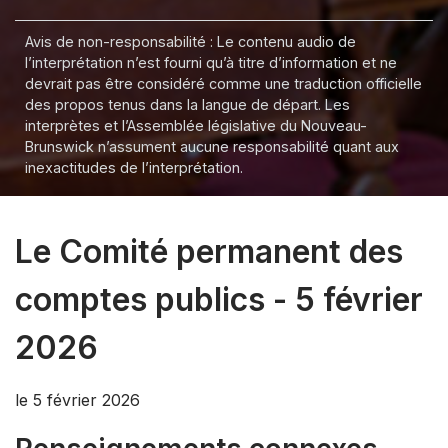
Avis de non-responsabilité : Le contenu audio de
l’interprétation n’est fourni qu’à titre d’information et ne
devrait pas être considéré comme une traduction officielle
des propos tenus dans la langue de départ. Les
interprètes et l’Assemblée législative du Nouveau-
Brunswick n’assument aucune responsabilité quant aux
inexactitudes de l’interprétation.
Le Comité permanent des
comptes publics - 5 février
2026
le 5 février 2026