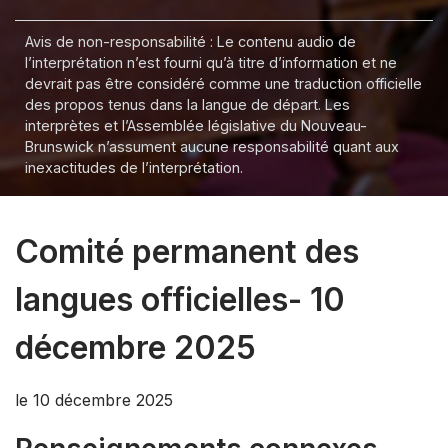
Avis de non-responsabilité : Le contenu audio de
l’interprétation n’est fourni qu’à titre d’information et ne
devrait pas être considéré comme une traduction officielle
des propos tenus dans la langue de départ. Les
interprètes et l’Assemblée législative du Nouveau-
Brunswick n’assument aucune responsabilité quant aux
inexactitudes de l’interprétation.
Comité permanent des
langues officielles- 10
décembre 2025
le 10 décembre 2025