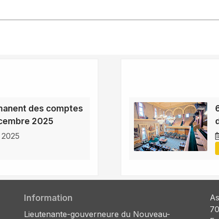
manent des comptes
écembre 2025
 2025
Information
As
70
Lieutenante-gouverneure du Nouveau-