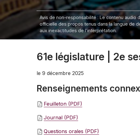
Avis de non-responsabilité : Le contenu audio de
officielle des propos tenus dans la langue de 
aux inexactitudes de l’interprétation.
61e législature | 2e s
le 9 décembre 2025
Renseignements conne
Feuilleton (PDF)
Journal (PDF)
Questions orales (PDF)