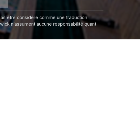
it pas être considéré comme une traduction
nswick n’assument aucune responsabilité quant