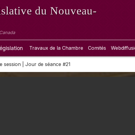
slative
du Nouveau-
 Canada
égislation
Travaux de la Chambre
Comités
Webdiffus
 2e session | Jour de séance #21