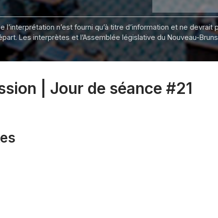
 l’interprétation n’est fourni qu’à titre d’information et ne devra
départ. Les interprètes et l’Assemblée législative du Nouveau-Bru
ession | Jour de séance #21
xes