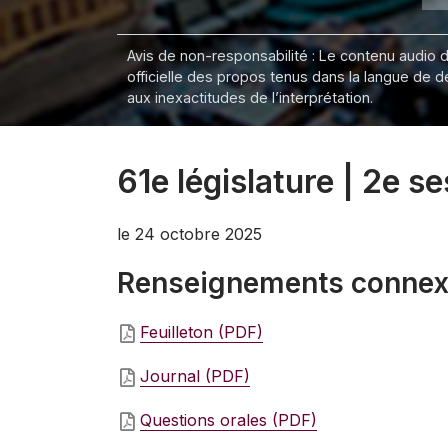
Avis de non-responsabilité : Le contenu audio de
officielle des propos tenus dans la langue de 
aux inexactitudes de l’interprétation.
61e législature | 2e s
le 24 octobre 2025
Renseignements conne
Feuilleton (PDF)
Journal (PDF)
Questions orales (PDF)