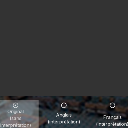
Original
Anglais
Français
(sans
(interprétation)
(interprétation
interprétation)