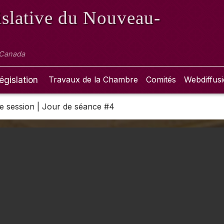
slative
du Nouveau-
 Canada
égislation
Travaux de la Chambre
Comités
Webdiffus
 2e session | Jour de séance #4