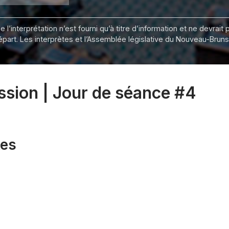
 l’interprétation n’est fourni qu’à titre d’information et ne devra
départ. Les interprètes et l’Assemblée législative du Nouveau-Bru
ession | Jour de séance #4
xes