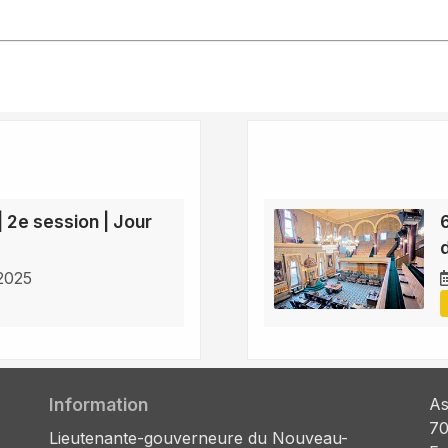
| 2e session | Jour
 2025
Information
As
70
Lieutenante-gouverneure du Nouveau-