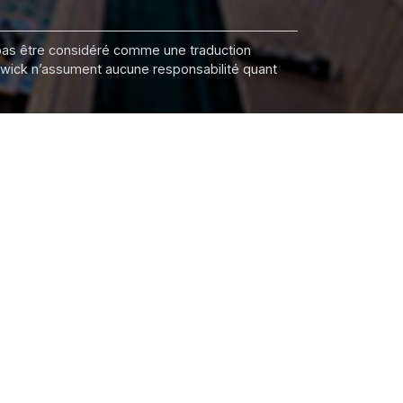
it pas être considéré comme une traduction
nswick n’assument aucune responsabilité quant