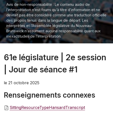
Avis de non-responsabilité : Le contenu audio de
l’interprétation n’est fourni qu’à titre d’information et ne
devrait pas être considéré comme une traduction officielle
des propos tenus dans la langue de départ. Les
interprètes et l’Assemblée législative du Nouveau-
Brunswick n’assument aucune responsabilité quant aux
inexactitudes de l’interprétation.
61e législature | 2e session
| Jour de séance #1
le 21 octobre 2025
Renseignements connexes
SittingResourceTypeHansardTranscript