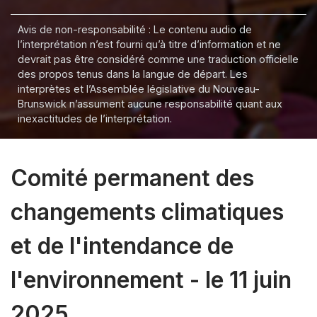
Avis de non-responsabilité : Le contenu audio de
l’interprétation n’est fourni qu’à titre d’information et ne
devrait pas être considéré comme une traduction officielle
des propos tenus dans la langue de départ. Les
interprètes et l’Assemblée législative du Nouveau-
Brunswick n’assument aucune responsabilité quant aux
inexactitudes de l’interprétation.
Comité permanent des
changements climatiques
et de l'intendance de
l'environnement - le 11 juin
2025