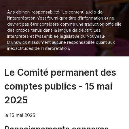
Avis de non-responsabilité : Le contenu audio de
l’interprétation n’est fourni qu’à titre d’information et ne
devrait pas être considéré comme une traduction officielle
des propos tenus dans la langue de départ. Les
interprètes et l’Assemblée législative du Nouveau-
Brunswick n’assument aucune responsabilité quant aux
inexactitudes de l’interprétation.
Le Comité permanent des
comptes publics - 15 mai
2025
le 15 mai 2025