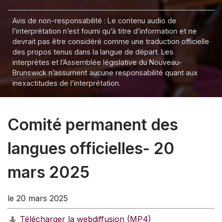
Avis de non-responsabilité : Le contenu audio de
l’interprétation n’est fourni qu’à titre d’information et ne
devrait pas être considéré comme une traduction officielle
des propos tenus dans la langue de départ. Les
interprètes et l’Assemblée législative du Nouveau-
Brunswick n’assument aucune responsabilité quant aux
inexactitudes de l’interprétation.
Comité permanent des
langues officielles- 20
mars 2025
le 20 mars 2025
Télécharger la webdiffusion (MP4)