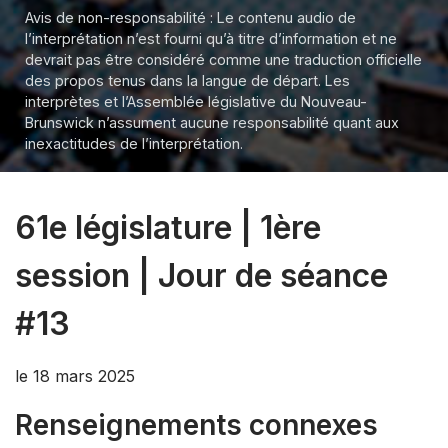
Avis de non-responsabilité : Le contenu audio de
l’interprétation n’est fourni qu’à titre d’information et ne
devrait pas être considéré comme une traduction officielle
des propos tenus dans la langue de départ. Les
interprètes et l’Assemblée législative du Nouveau-
Brunswick n’assument aucune responsabilité quant aux
inexactitudes de l’interprétation.
61e législature | 1ère
session | Jour de séance
#13
le 18 mars 2025
Renseignements connexes