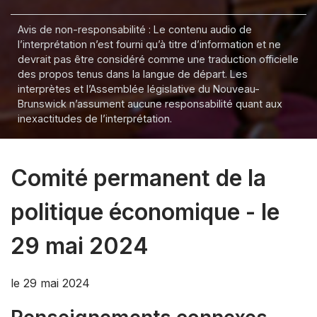
Avis de non-responsabilité : Le contenu audio de
l’interprétation n’est fourni qu’à titre d’information et ne
devrait pas être considéré comme une traduction officielle
des propos tenus dans la langue de départ. Les
interprètes et l’Assemblée législative du Nouveau-
Brunswick n’assument aucune responsabilité quant aux
inexactitudes de l’interprétation.
Comité permanent de la
politique économique - le
29 mai 2024
le 29 mai 2024