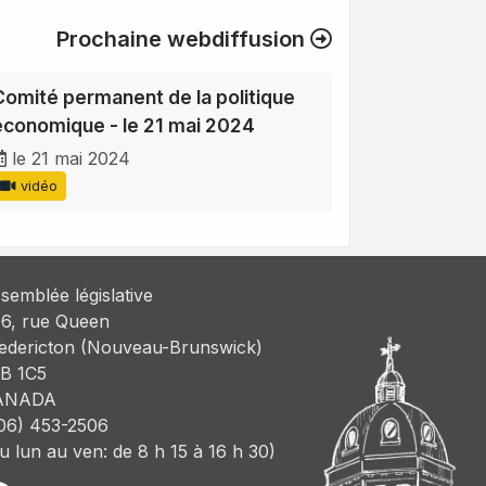
Prochaine webdiffusion
Comité permanent de la politique
économique - le 21 mai 2024
le 21 mai 2024
vidéo
semblée législative
6, rue Queen
edericton (Nouveau-Brunswick)
B 1C5
ANADA
06) 453-2506
u lun au ven: de 8 h 15 à 16 h 30)