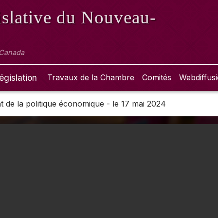
slative
du Nouveau-
 Canada
égislation
Travaux de la Chambre
Comités
Webdiffus
 de la politique économique - le 17 mai 2024