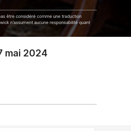
it pas être considéré comme une traduction
nswick n’assument aucune responsabilité quant
17 mai 2024