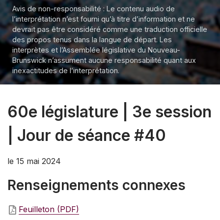
Avis de non-responsabilité : Le contenu audio de
l’interprétation n’est fourni qu’à titre d’information et ne
devrait pas être considéré comme une traduction officielle
des propos tenus dans la langue de départ. Les
interprètes et l’Assemblée législative du Nouveau-
Brunswick n’assument aucune responsabilité quant aux
inexactitudes de l’interprétation.
60e législature | 3e session
| Jour de séance #40
le 15 mai 2024
Renseignements connexes
Feuilleton (PDF)