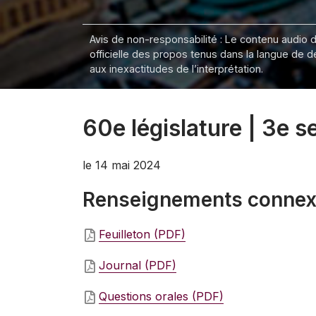
Avis de non-responsabilité : Le contenu audio de
officielle des propos tenus dans la langue de 
aux inexactitudes de l’interprétation.
60e législature | 3e 
le 14 mai 2024
Renseignements conne
Feuilleton (PDF)
Journal (PDF)
Questions orales (PDF)