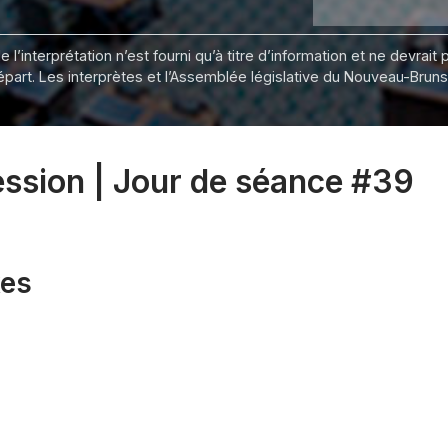
 l’interprétation n’est fourni qu’à titre d’information et ne devra
départ. Les interprètes et l’Assemblée législative du Nouveau-Bru
session | Jour de séance #39
xes