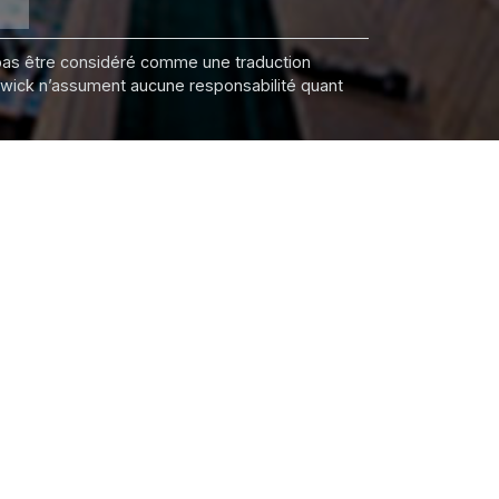
it pas être considéré comme une traduction
nswick n’assument aucune responsabilité quant