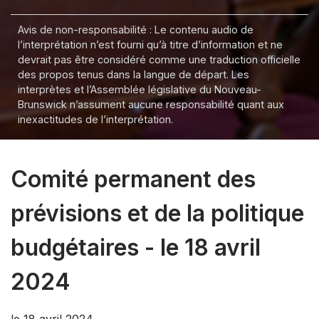
Avis de non-responsabilité : Le contenu audio de
l’interprétation n’est fourni qu’à titre d’information et ne
devrait pas être considéré comme une traduction officielle
des propos tenus dans la langue de départ. Les
interprètes et l’Assemblée législative du Nouveau-
Brunswick n’assument aucune responsabilité quant aux
inexactitudes de l’interprétation.
Comité permanent des
prévisions et de la politique
budgétaires - le 18 avril
2024