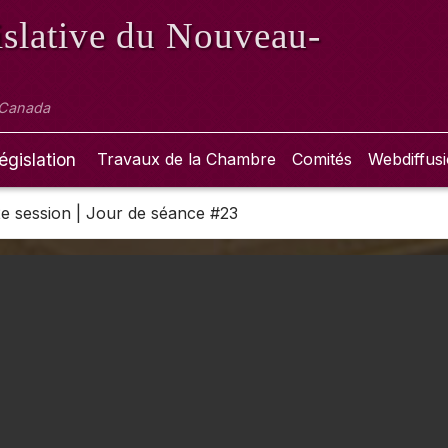
slative
du Nouveau-
 Canada
égislation
Travaux de la Chambre
Comités
Webdiffus
 2e session | Jour de séance #23