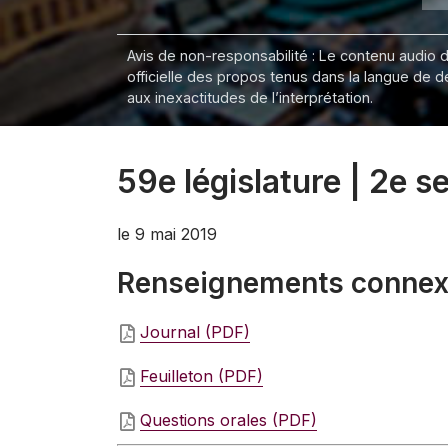
Avis de non-responsabilité : Le contenu audio de
officielle des propos tenus dans la langue de 
aux inexactitudes de l’interprétation.
59e législature | 2e 
le 9 mai 2019
Renseignements conne
Journal (PDF)
Feuilleton (PDF)
Questions orales (PDF)