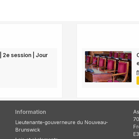
| 2e session | Jour
Information
As
70
Lieutenante-gouverneure du Nouveau-
Fr
Brunswick
E3