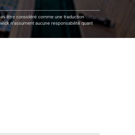
it pas être considéré comme une traduction
nswick n’assument aucune responsabilité quant