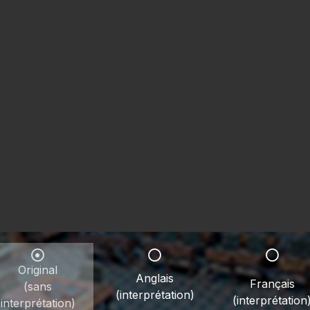
Original
Anglais
Français
(sans
(interprétation)
(interprétation
interprétation)