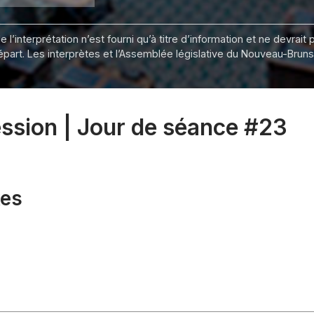
 l’interprétation n’est fourni qu’à titre d’information et ne devra
départ. Les interprètes et l’Assemblée législative du Nouveau-Bru
session | Jour de séance #23
xes