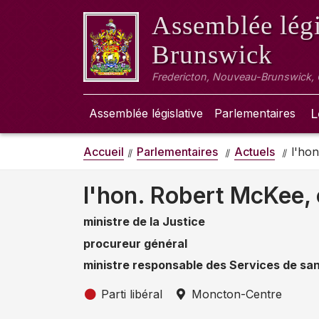
Assemblée légi
Brunswick
Fredericton, Nouveau-Brunswick,
Assemblée législative
Parlementaires
L
Accueil
Parlementaires
Actuels
l'hon
l'hon. Robert McKee, 
ministre de la Justice
procureur général
ministre responsable des Services de sa
Parti libéral
Moncton-Centre