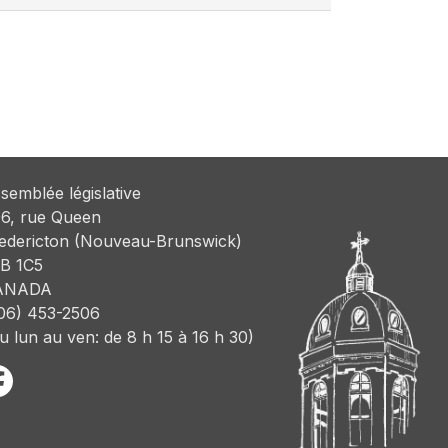
semblée législative
6, rue Queen
edericton (Nouveau-Brunswick)
B 1C5
ANADA
06) 453-2506
u lun au ven: de 8 h 15 à 16 h 30)