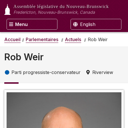
Assemblée législative
du Nouveau-Brunswick
Fredericton, Nouveau-Brunswick, Canada
Menu
English
Accueil
Parlementaires
Actuels
Rob Weir
Rob Weir
Parti progressiste-conservateur
Riverview