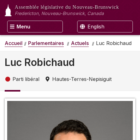
Assemblée législative
du Nouveau-Brunswick
Fredericton, Nouveau-Brunswick, Canada
Menu
English
Accueil
Parlementaires
Actuels
Luc Robichaud
Luc Robichaud
Parti libéral
Hautes-Terres-Nepisiguit