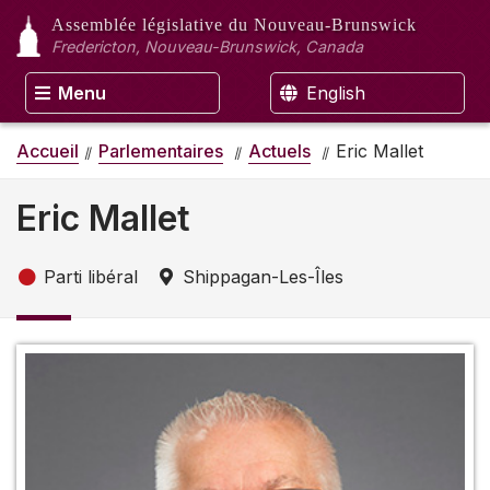
Assemblée législative
du Nouveau-Brunswick
Fredericton, Nouveau-Brunswick, Canada
Menu
English
Accueil
Parlementaires
Actuels
Eric Mallet
Eric Mallet
Parti libéral
Shippagan-Les-Îles