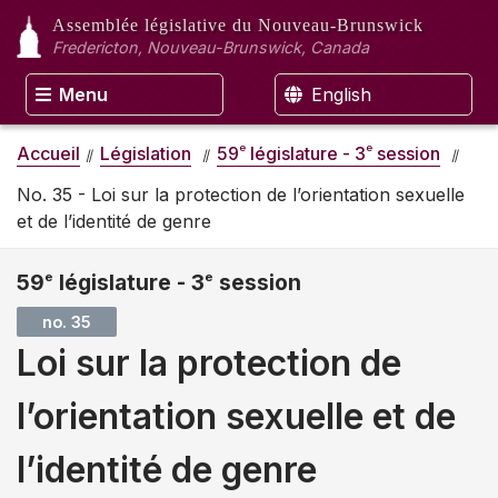
Assemblée législative
du Nouveau-Brunswick
Fredericton, Nouveau-Brunswick, Canada
Menu
English
e
e
Accueil
Législation
59
législature - 3
session
No. 35 - Loi sur la protection de l’orientation sexuelle
et de l’identité de genre
59
e
législature - 3
e
session
no. 35
Loi sur la protection de
l’orientation sexuelle et de
l’identité de genre