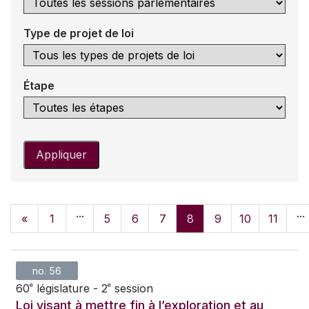
Type de projet de loi
Étape
Appliquer
...
...
«
1
5
6
7
8
9
10
11
no. 56
e
e
60
législature - 2
session
Loi visant à mettre fin à l’exploration et au