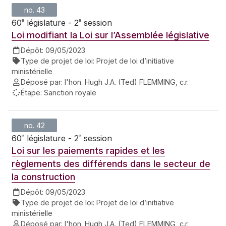
no. 43
e
e
60
législature - 2
session
Loi modifiant la Loi sur l’Assemblée législative
Dépôt:
09/05/2023
Type de projet de loi:
Projet de loi d’initiative
ministérielle
Déposé par:
l'hon. Hugh J.A. (Ted) FLEMMING, c.r.
Étape:
Sanction royale
no. 42
e
e
60
législature - 2
session
Loi sur les paiements rapides et les
règlements des différends dans le secteur de
la construction
Dépôt:
09/05/2023
Type de projet de loi:
Projet de loi d’initiative
ministérielle
Déposé par:
l'hon. Hugh J.A. (Ted) FLEMMING, c.r.