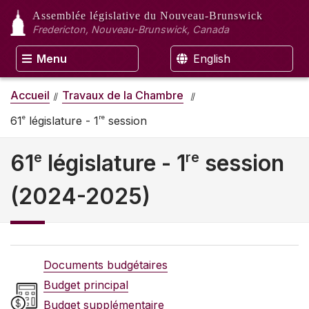
Assemblée législative
du Nouveau-Brunswick
Fredericton, Nouveau-Brunswick, Canada
Menu
English
Accueil
Travaux de la Chambre
e
re
61
législature - 1
session
e
re
61
législature - 1
session
(2024-2025)
Documents budgétaires
Budget principal
Budget supplémentaire