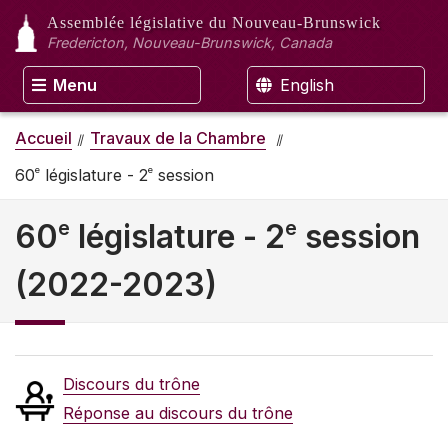
Assemblée législative
du Nouveau-Brunswick
Fredericton, Nouveau-Brunswick, Canada
Menu
English
Accueil
Travaux de la Chambre
e
e
60
législature - 2
session
e
e
60
législature - 2
session
(2022-2023)
Discours du trône
Réponse au discours du trône