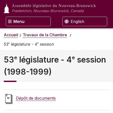
Assemblée législative
du Nouveau-Brunswick
Fredericton, Nouveau-Brunswick, Canada
Menu
English
Accueil
Travaux de la Chambre
e
e
53
législature - 4
session
e
e
53
législature - 4
session
(1998-1999)
Dépôt de documents