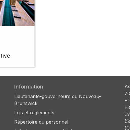
tive
Information
As
70
Lieutenante-gouverneure du Nouveau-
Fr
Brunswick
E3
Lois et règlements
C
(5
Répertoire du personnel
(D