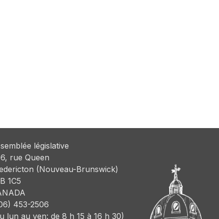
semblée législative
6, rue Queen
edericton (Nouveau-Brunswick)
B 1C5
ANADA
06) 453-2506
u lun au ven: de 8 h 15 à 16 h 30)