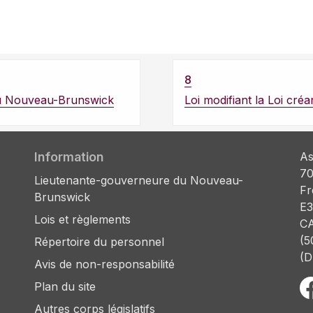
8
é du Nouveau-Brunswick
Loi modifiant la Loi cr
Information
As
70
Lieutenante-gouverneure du Nouveau-
Fr
Brunswick
E3
Lois et règlements
C
(5
Répertoire du personnel
(D
Avis de non-responsabilité
Plan du site
Autres corps législatifs