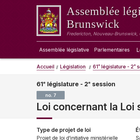
Assemblée légi
Brunswick
Fredericton, Nouveau-Brunswick,
Assemblée législative
Parlementaires
L
e
e
Accueil
Législation
61
législature - 2
s
61
e
législature - 2
e
session
no. 7
Loi concernant la Loi 
Type de projet de loi
É
Projet de loi d’initiative ministérielle
S