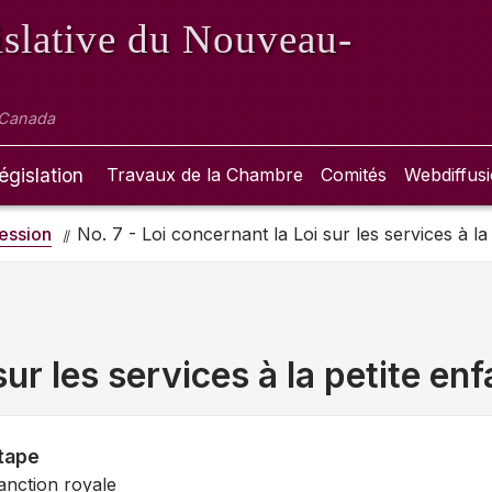
slative
du Nouveau-
 Canada
égislation
Travaux de la Chambre
Comités
Webdiffus
ession
No. 7 - Loi concernant la Loi sur les services à la
sur les services à la petite en
tape
anction royale