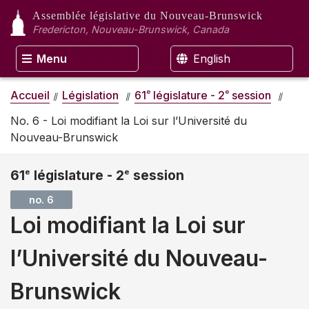
Assemblée législative
du Nouveau-Brunswick
Fredericton, Nouveau-Brunswick, Canada
Menu
English
e
e
Accueil
Législation
61
législature - 2
session
No. 6 - Loi modifiant la Loi sur l’Université du
Nouveau-Brunswick
61
e
législature - 2
e
session
no. 6
Loi modifiant la Loi sur
l’Université du Nouveau-
Brunswick