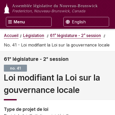
Assemblée législative
du Nouveau-Brunswick
Fredericton, Nouveau-Brunswick, Canada
Menu
English
e
e
Accueil
Législation
61
législature - 2
session
No. 41 - Loi modifiant la Loi sur la gouvernance locale
61
e
législature - 2
e
session
no. 41
Loi modifiant la Loi sur la
gouvernance locale
Type de projet de loi