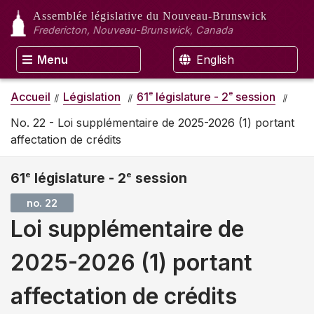
Assemblée législative
du Nouveau-Brunswick
Fredericton, Nouveau-Brunswick, Canada
Menu
English
e
e
Accueil
Législation
61
législature - 2
session
No. 22 - Loi supplémentaire de 2025-2026 (1) portant
affectation de crédits
61
e
législature - 2
e
session
no. 22
Loi supplémentaire de
2025-2026 (1) portant
affectation de crédits