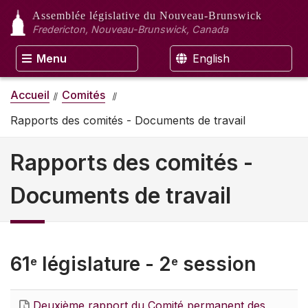
Assemblée législative
du Nouveau-Brunswick
Fredericton, Nouveau-Brunswick, Canada
Menu
English
Accueil
Comités
Rapports des comités - Documents de travail
Rapports des comités -
Documents de travail
61
législature - 2
session
e
e
Deuxième rapport du Comité permanent des